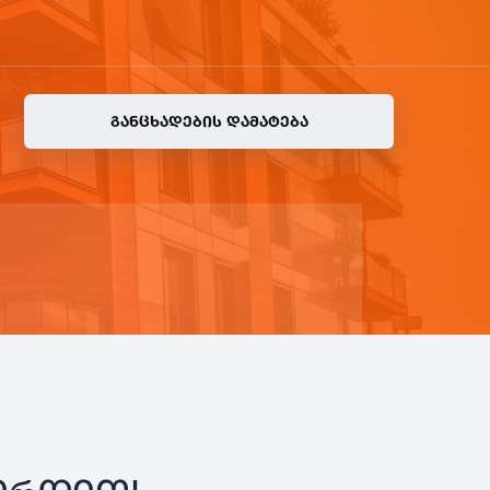
ᲒᲐᲜᲪᲮᲐᲓᲔᲑᲘᲡ ᲓᲐᲛᲐᲢᲔᲑᲐ