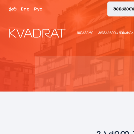
ქარ
Eng
Рус
ᲨᲔᲣᲙᲕᲔᲗ
ᲛᲗᲐᲕᲐᲠᲘ
ᲙᲝᲛᲞᲐᲜᲘᲘᲡ ᲨᲔᲡᲐᲮᲔᲑ