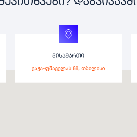
ᲨᲔᲙᲘᲗᲮᲕᲔᲑᲘ? ᲓᲐᲒᲕᲘᲙᲐᲕᲨ
მისამართი
ვაჟა-ფშაველას 88, თბილისი